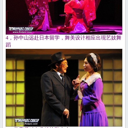
4，孙中山远赴日本留学，舞美设计相应出现艺妓舞
蹈