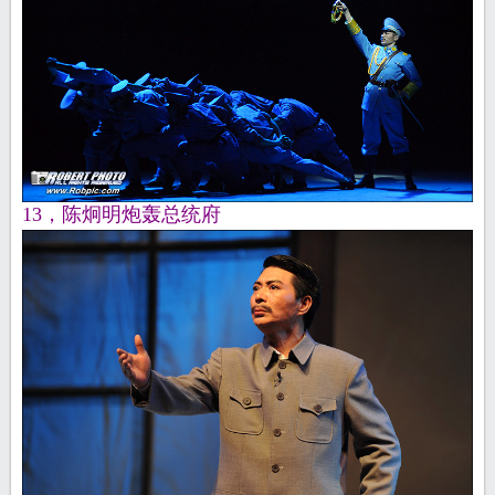
13，陈炯明炮轰总统府