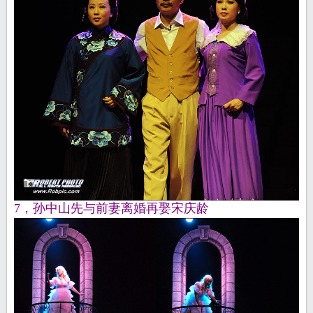
7，孙中山先与前妻离婚再娶宋庆龄