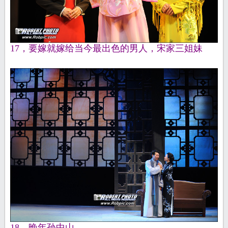
17，要嫁就嫁给当今最出色的男人，宋家三姐妹
18，晚年孙中山