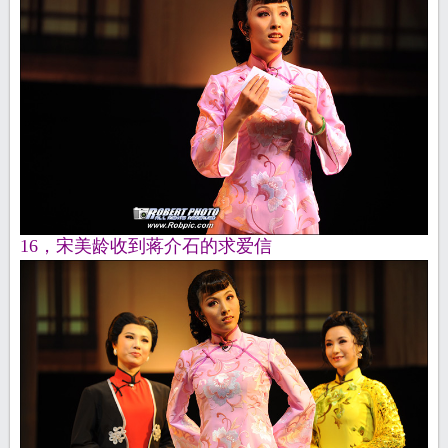
16，宋美龄收到蒋介石的求爱信