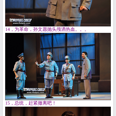
14，为革命，孙文愿抛头颅洒热血。。。
15，总统，赶紧撤离吧！