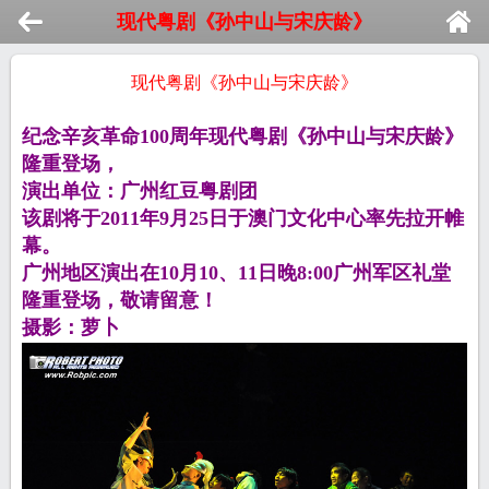
现代粤剧《孙中山与宋庆龄》
现代粤剧《孙中山与宋庆龄》
纪念辛亥革命100周年现代粤剧《孙中山与宋庆龄》
隆重登场，
演出单位：
广州
红豆粤剧团
该剧将于2011年9月25日于澳门文化中心率先拉开帷
幕。
广州
地区演出在10月10、11日晚8:00
广州
军区礼堂
隆重登场，敬请留意！
摄影
：
萝卜