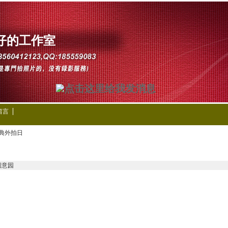
的工作室
留言
盛典外拍日
创意园